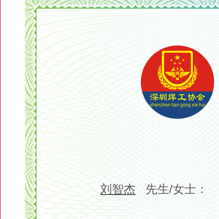
荣 誉 证
刘智杰
先生/女士：